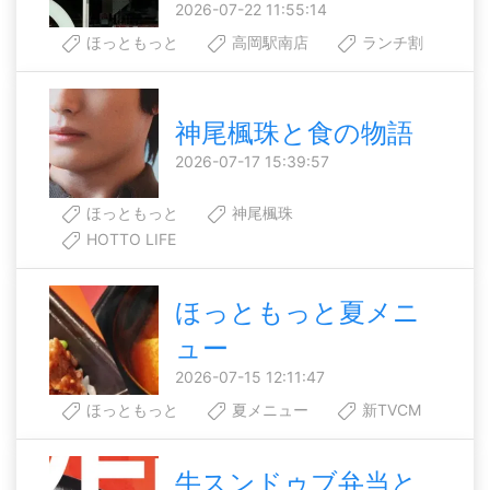
2026-07-22 11:55:14
ほっともっと
高岡駅南店
ランチ割
神尾楓珠と食の物語
2026-07-17 15:39:57
ほっともっと
神尾楓珠
HOTTO LIFE
ほっともっと夏メニ
ュー
2026-07-15 12:11:47
ほっともっと
夏メニュー
新TVCM
牛スンドゥブ弁当と