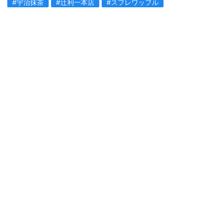
#宇治抹茶
#辻利一本店
#スフレワッフル